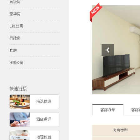
高级房
豪华房
E栋公寓
行政房
套房
H栋公寓
快速链接
精选优惠
客房介绍
客房
酒店点评
客房类型
地理位置