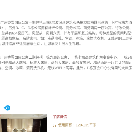
广州香雪国际公寓一期包括两栋
8层波浪形建筑和两栋22层椭圆形建筑，其中A栋为
表）；另外B、C、D栋
公寓拥有标准公寓、商务公寓、商务两房一厅公寓、行政公寓
，总共有
65
4
套房间。房型从一房到六房，并有平层和复式结构。每种类型的房间均配
配置高档家私、名牌家电，如：液晶电视、空调、冰箱、滚筒洗衣机、无线
WIFI上
为您打造高舒适度居家生活，让您享受上层人生礼遇。
广州香雪国际公寓二期包括一栋九层的公寓、一栋七层高建筑作为宴会中心、一栋
2
分别是精品大床房、标准大床房、商务大床房、商务双床房、精品两房一厅共计256
视、空调、冰箱、滚筒洗衣机、无线
WIFI上网等。
此外，
H栋宴会中心设有简约大床
房
了解详情 +
使用面积：120-135平米