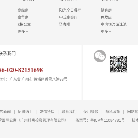
高级房
阳光全日餐厅
健身房
豪华房
中式宴会厅
理发店
E栋公寓
链咖啡
室内恒温游泳池
更多 +
更多 +
联系我们
86-020-82151698
地址：广东省 广州市 黄埔区香雪八路98号
店新闻
|
招贤纳士
|
友情链接
|
联系我们
|
使用条款
|
隐私政策
|
网站
6 广州香雪国际公寓（广州科寓投资管理有限公司）
备案号：
粤ICP备11084781号
技