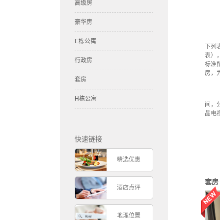
高级房
豪华房
E栋公寓
下列
表）
行政房
标准
房，
套房
H栋公寓
间，
晶电
快速链接
精选优惠
套
酒店点评
地理位置