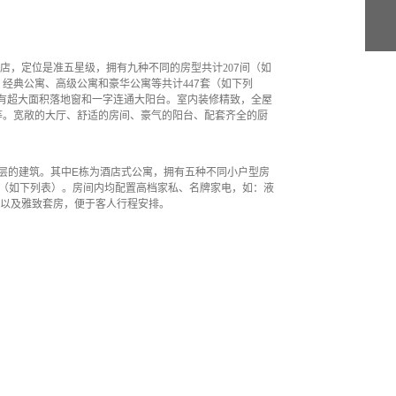
酒店，定位是准五星级，拥有九种不同的房型共计20
7间（如
、经典公寓、高级公寓和豪华公寓等共计
44
7
套（如下列
有超大面积落地窗和一字连通大阳台。室内装修精致，全屋
网等。宽敞的大厅、舒适的房间、豪气的阳台、配套齐全的厨
4层的建筑。其中
E栋为酒店式公寓，拥有五种不同小户型房
间（如下列表）。房间内均
配置高档家私、名牌家电，如：液
房以及雅致套房，便于客人行程安排。