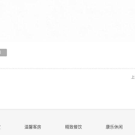
回
上
赏
温馨客房
精致餐饮
康乐休闲