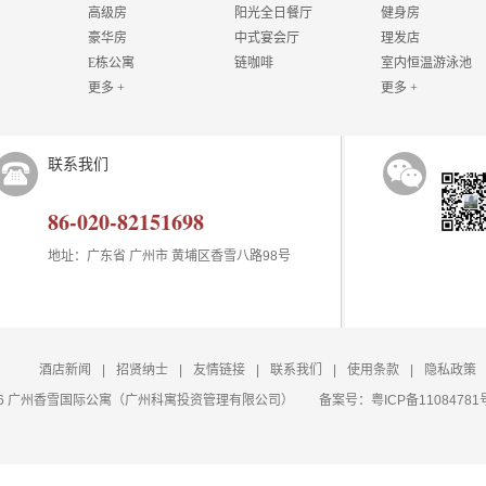
高级房
阳光全日餐厅
健身房
豪华房
中式宴会厅
理发店
E栋公寓
链咖啡
室内恒温游泳池
更多 +
更多 +
联系我们
86-020-82151698
地址：广东省 广州市 黄埔区香雪八路98号
酒店新闻
|
招贤纳士
|
友情链接
|
联系我们
|
使用条款
|
隐私政策
t 2026 广州香雪国际公寓（广州科寓投资管理有限公司）
备案号：
粤ICP备11084781