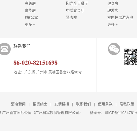
高级房
阳光全日餐厅
健身房
豪华房
中式宴会厅
理发店
E栋公寓
链咖啡
室内恒温游泳池
更多 +
更多 +
联系我们
86-020-82151698
地址：广东省 广州市 黄埔区香雪八路98号
酒店新闻
|
招贤纳士
|
友情链接
|
联系我们
|
使用条款
|
隐私政策
t 2026 广州香雪国际公寓（广州科寓投资管理有限公司）
备案号：
粤ICP备11084781