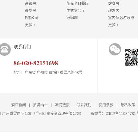
高级房
阳光全日餐厅
健身房
豪华房
中式宴会厅
理发店
E栋公寓
链咖啡
室内恒温游泳池
更多 +
更多 +
联系我们
86-020-82151698
地址：广东省 广州市 黄埔区香雪八路98号
酒店新闻
|
招贤纳士
|
友情链接
|
联系我们
|
使用条款
|
隐私政策
t 2026 广州香雪国际公寓（广州科寓投资管理有限公司）
备案号：
粤ICP备11084781