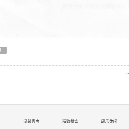
回
上
赏
温馨客房
精致餐饮
康乐休闲