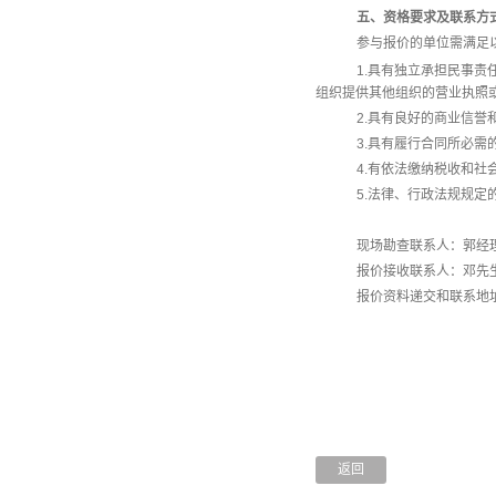
五、资格要求及联系方
参与报价的单位需满足
1.具有独立承担民事
组织提供其他组织的营业执照
2.具有良好的商业信誉
3.具有履行合同所必需
4.有依法缴纳税收和社
5.法律、行政法规规定
现场勘查联系人：郭经
报价接收联系人：邓先
报价资料递交和联系地
广州科寓
采
20
返回