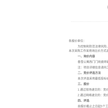
各报价单位：
为控制和防范法律风险
本次采购工作采用询比价方式
一、询价内容
香雪公寓西门门岗瓷砖
注：项目详细信息请向
二、竞价评选方法
本次评选采用最低投标
三、报价
1.通过现场递交的：竞
2.通过网络递交的：竞
四、评选
自报价截止之日起
5
个