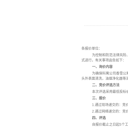
各报价单位：
为控制和防范法律风险
式进行，有关事项函告如下：
一、询价内容
为确保科寓公司香雪公
头外表面清洗，油烟净化器等
二、竞价评选方法
本次评选采用最低投标
三、报价
1.通过现场递交的：竞
2.通过网络递交的：竞
四、评选
自报价截止之日起
5
个