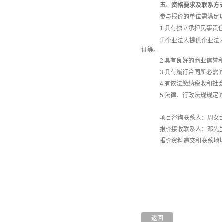
五、资格要求及联系方
参与报价的单位需满足
1.具有独立承担民事
①
企业法人提供企业法
证等。
2.具有良好的商业信誉
3.具有履行合同所必需
4.有依法缴纳税收和社
5.法律、行政法规规定
项目咨询联系人：周女
报价接收联系人：邓先
报价资料递交和联系地
广州科
采
2
返回