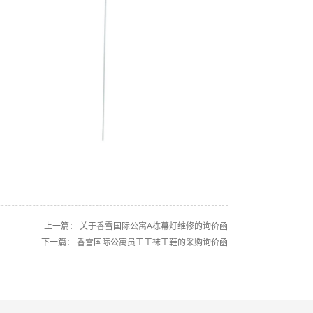
上一篇：
关于香雪国际公寓A栋幕灯维修的询价函
下一篇：
香雪国际公寓员工工袜工鞋的采购询价函