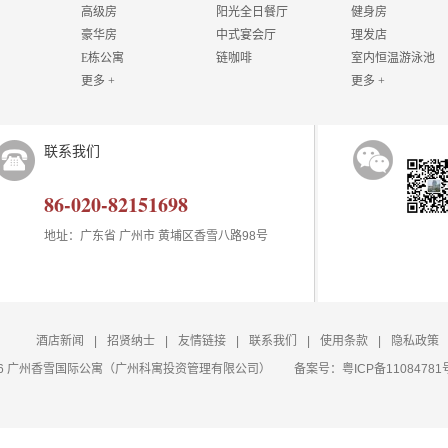
高级房
阳光全日餐厅
健身房
豪华房
中式宴会厅
理发店
E栋公寓
链咖啡
室内恒温游泳池
更多 +
更多 +
联系我们
86-020-82151698
地址：广东省 广州市 黄埔区香雪八路98号
酒店新闻
|
招贤纳士
|
友情链接
|
联系我们
|
使用条款
|
隐私政策
t 2026 广州香雪国际公寓（广州科寓投资管理有限公司）
备案号：
粤ICP备11084781