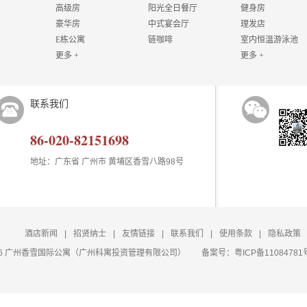
高级房
阳光全日餐厅
健身房
豪华房
中式宴会厅
理发店
E栋公寓
链咖啡
室内恒温游泳池
更多 +
更多 +
联系我们
86-020-82151698
地址：广东省 广州市 黄埔区香雪八路98号
酒店新闻
|
招贤纳士
|
友情链接
|
联系我们
|
使用条款
|
隐私政策
t 2026 广州香雪国际公寓（广州科寓投资管理有限公司）
备案号：
粤ICP备11084781