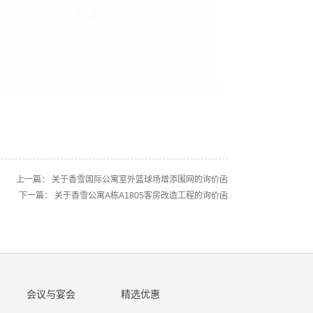
上一篇：
关于香雪国际公寓室外篮球场增添围网的询价函
下一篇：
关于香雪公寓A栋A1805客房改造工程的询价函
会议与宴会
精选优惠